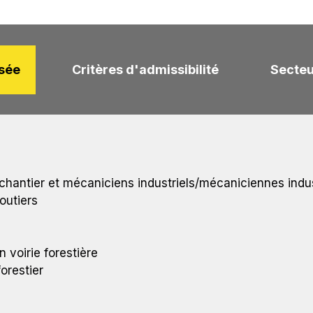
isée
Critères d'admissibilité
Secteu
antier et mécaniciens industriels/mécaniciennes indus
outiers
 voirie forestière
orestier