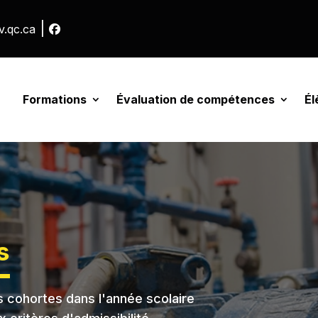
|
v.qc.ca
Formations
Évaluation de compétences
Él
s
s cohortes dans l'année scolaire