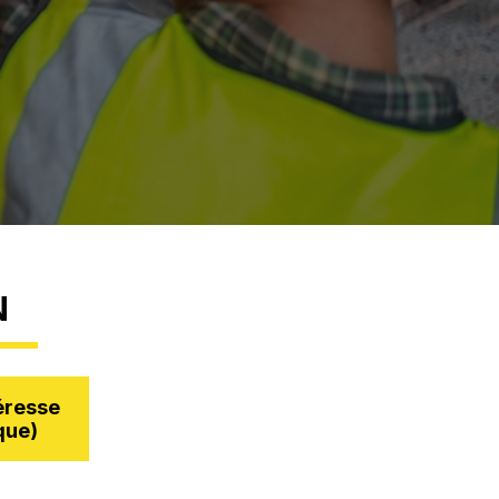
N
éresse
que)