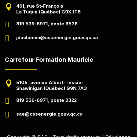

461, rue St-François
La Tuque (Québec) G9X 1T8

819 539-6971, poste 6538

jduchemin@cssenergie.gouv.qc.ca
Carrefour Formation Mauricie

5105, avenue Albert-Tessier
Shawinigan (Québec) G9N 7A3

819 539-6971, poste 2322

sae@cssenergie.gouv.qc.ca
Copyright © SAE – Tous droits réservés | Développé