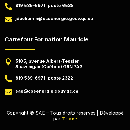

819 539-6971, poste 6538

jduchemin@cssenergie.gouv.qc.ca
Carrefour Formation Mauricie

5105, avenue Albert-Tessier
Shawinigan (Québec) G9N 7A3

819 539-6971, poste 2322

sae@cssenergie.gouv.qc.ca
Copyright © SAE – Tous droits réservés | Développé
par
Triaxe