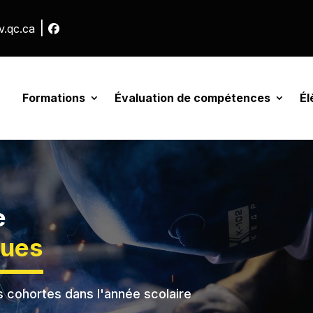
|
v.qc.ca
Formations
Évaluation de compétences
Él
e
ques
s cohortes dans l'année scolaire