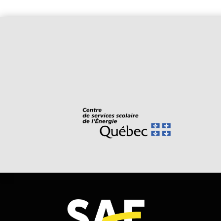
1. avoir obtenu au moins les unit
mathématique;
ou avoir obtenu une attestation d’
ou avoir réussi le test de dévelo
2. avoir interrompu ses études à 
ou avoir 18 ans au moment de l’en
ou avoir obtenu un diplôme d’étude
ou satisfaire aux normes d’admissi