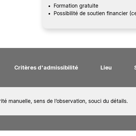
Formation gratuite
Possibilité de soutien financier (
Critères d'admissibilité
Lieu
é manuelle, sens de l’observation, souci du détails.
 tous genres
’études menant à une AEP la personne qui satisfait aux