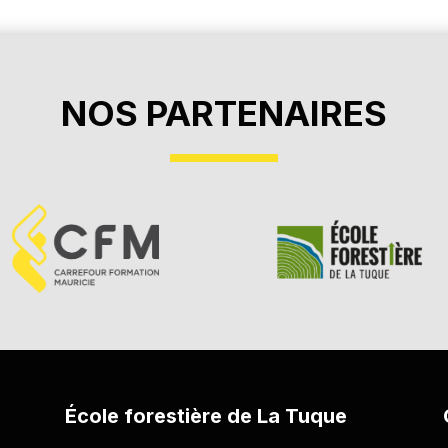
és de 3e secondaire ou l’équivalent en langue d’enseign
équivalence de niveau de scolarité (AENS);
ppement général (TDG) avec ou sans préalable spécifique
NOS PARTENAIRES
temps plein pendant au moins douze mois;
trée en formation;
s secondaires (DES) ou un diplôme d’études professionn
bilité de la Mesure de la formation de la main-d’œuvre 
École forestière de La Tuque