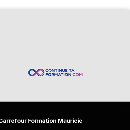
ement, en langue seconde et en
.
elles (DEP) ou leur équivalent;
d’Emploi-Québec.
Carrefour Formation Mauricie