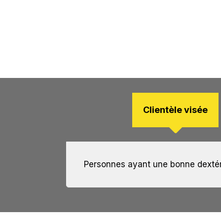
Clientèle visée
Personnes ayant une bonne dextérit
Usine de fabrication métallique en
Est admissible à un programme d