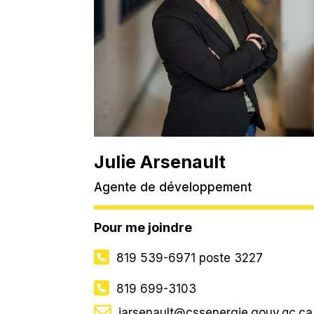
Julie Arsenault
Agente de développement
Pour me joindre
819 539-6971
poste 3227
819 699-3103
jarsenault@cssenergie.gouv.qc.ca