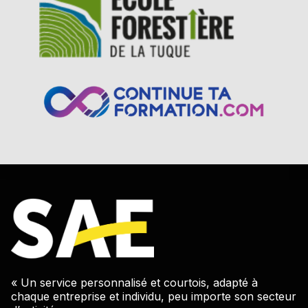
économique, sociétés de transport, corporation
culturelle, etc.);
Les organismes parapublics provinciaux et
fédéraux (Investissement-Québec, Hydro-
Québec, Salon de jeux, SEPAQ, Parc Canada,
etc.);
Les établissements de formation privés et publics
(centres de services scolaires, écoles, collèges,
universités, etc.);
Les CIUSSS, CISSS, GMF et autres organismes
relevant du réseau de la santé et des services
sociaux;
Les travailleurs et travailleuses provenant d’une
entreprise ou d’un organisme dont les activités
pourraient porter à controverse et avec lesquelles
le ministère ne peut être associé (ex : caractère
religieux, production de cannabis à des fins
récréatives, débit de boisson, etc.);
Les personnes ayant un statut d’étudiant.
« Un service personnalisé et courtois, adapté à
chaque entreprise et individu, peu importe son secteur