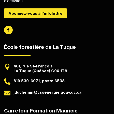
d’activité.»
Abonnez-vous à l'infolettre
École forestière de La Tuque

461, rue St-François
La Tuque (Québec) G9X 1T8

819 539-6971, poste 6538

jduchemin@cssenergie.gouv.qc.ca
Carrefour Formation Mauricie